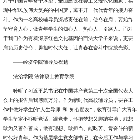
对于中国青年寄予厚望，全面建设社会主义现代化国家，实
现中华民族伟大复兴的中国梦，离不开一代代青年的接力奋
斗。作为一名高校辅导员深感责任在前，使命在肩，要始终
坚守育人心，做青年学生的知心人、热心人、引路人。而对
于我们作为有着深厚红色文化基因的西法大学子来说，更要
肩负历史使命，勇担时代大任，让青春在奋斗中绽放光彩。
——经济学院辅导员祝越
法治学院 法律硕士教育学院
聆听了习近平总书记在中国共产党第二十次全国代表大
会上的报告后我感慨万分。作为新时代高校辅导员，要在工
作中做好学生的“人生导师”和“知心朋友”，教育引导广大青年
学生坚定不移听党话、跟党走，怀抱梦想又脚踏实地，敢想
敢为又善作善成，做有理想、敢担当、能吃苦、肯奋斗的新
时代好青年。作为基层学生党支部书记，在今后工作与学习