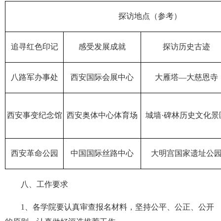
探访地点（参考）
追寻红色印记
感受发展成就
探访历史古迹
八路军办事处
西安国际会展中心
大雁塔—大慈恩寺
西安事变纪念馆
西安奥体中心体育场
城墙·碑林历史文化景
西安革命公园
中国国际丝路中心
大明宫国家遗址公
八、工作要求
1、
各
学院
要
认真审查报名材料，
坚持公平、公正、公开