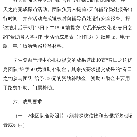
各入围团队在活动期间
合理
安排探访
时间和
路线，
在一
天之内完成探访活动。
团队负责人提前2天向
辅导员处
报备
出
行
时间，并在
活动完成返校后向辅导员处进行安全
报备。探
访结束后
于
5月
15
日
下午
18:00前
提交
《
“
品长安文化 赴春日之
约
”
资助育人
学习打卡活动
成果表（附件3）
》纸质版、电子
版、电子版活动照片等材料
。
学生资助管理中心
根据提交的成果选出
10
支“春日之约优
秀团队”给予
5
00元
资助补助金
，
其
余按要求提交成果的
“春日
之约
参与团队”给予
2
00元的
资助补助金
。
资助补助金主要用
于路费补助、门票补助。
六、成果要求
（一）2张团队合影照片（须持探访信物和出现探访地场
景或标识）；