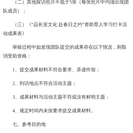
（二）
其他探访照片不低于5张（每张照片中均须出现团
队成员）；
（三）
《
“
品长安文化 赴春日之约
”
资助育人
学习打卡活
动
成果表
》
审核过程中如发现团队提交的成果
存在以下情况，则取
消受助资格：
1、提交成果材料
不符合要求、
弄虚作假；
2、
到访地点不符合活动主题；
3、成果
材料与活动主题不符或没有鲜明主题；
4、
规定时间内未按要求提交
成果
材料。
七、参考目的地