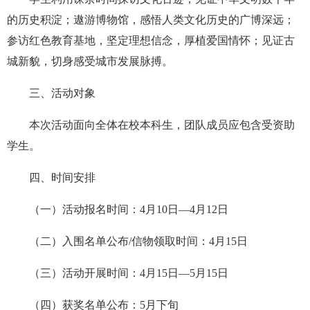
的历史积淀；遨游博物馆，感悟人类文化历史的广博深远；
参访红色教育基地，坚定理想信念，厚植爱国情怀；见证古
城新貌，切身感受城市发展脉搏。
三、活动对象
本次活动面向全体在校本科生
，团队成员
应包含受资助
学生
。
四、时间安排
（一）
活动报名
时间
：
4
月
10
日—
4
月
12
日
（二）
入围
名单公布
/信物领取
时间
：
4
月
15
日
（三）
活动
开展
时间：
4
月
15
日
—
5月
15
日
（四）
获奖名单公布：
5月下旬