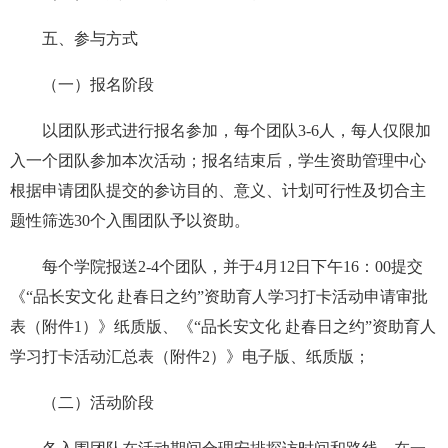
五、参与方式
（一）报名阶段
以团队形式进行报名
参加，
每个团队3-6人，每人仅限加
入一个团队参加本次活动；报名结束后，
学生资助管理中心
根据申请团队提交的参访目的
、
意义、计划可行性及切合主
题性筛选
30
个
入围
团队予以资助。
每个学院报送
2-4个团队，并于4月12日下午16：00提交
《“
品长安文化 赴春日之约
”
资助育人
学习打卡活动
申请审批
表（附件
1
）》纸质版、《
“
品长安文化 赴春日之约
”
资助育人
学习打卡活动
汇总表（附件
2
）》电子版、纸质版；
（二）活动阶段