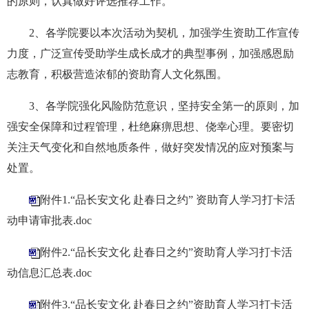
的原则，认真做好评选
推荐
工作。
2、
各学院要以本次活动为契机，
加强
学生资助
工作宣传
力度，广泛宣传
受助
学生成长成才的典型事例，加强感恩励
志教育，
积极营造浓郁的资助育人文化氛围。
3、
各学院
强化风险防范意识，坚持安全第一的原则
，
加
强安全保障和过程管理，杜绝麻痹思想、侥幸心理。要密切
关注天气变化和自然地质条件，做好突发情况的应对预案与
处置。
附件1.“品长安文化 赴春日之约” 资助育人学习打卡活
动申请审批表.doc
附件2.“品长安文化 赴春日之约”资助育人学习打卡活
动信息汇总表.doc
附件3.“品长安文化 赴春日之约”资助育人学习打卡活