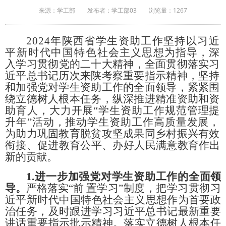
来源：学工部
发布者：学工部03
浏览量：
1267
2024年陕西省学生资助工作坚持以习近
平新时代中国特色
社会主义思想为指导，深
入学习贯彻党的二十大精神
，全面贯彻
落实习
近平总书记历次来陕考察重要指示精神，坚持
和加强党对
学生资助工作的全面领导，紧紧围
绕立德树人根本任务，纵深推
进精准资助和资
助育人，大力开展
“学生资助工作规范管理
提
升
年
”活动，推动学生资助工作高质量发展，
为助力巩固教育脱贫
攻坚成果同乡村振兴有效
衔接、促进教育公平、办好人民满意教
育作出
新的贡献。
1.
进一步加强党对学生资助工作的全面领
导。
严格落实
“
前
置学习
”制度，把学习贯彻习
近平新时代中国特色
社会主义思想作为首
要政
治任务，及时跟进学习习近平总书记最新重要
讲话重
要指示
批示精神。落实立德树人根本任