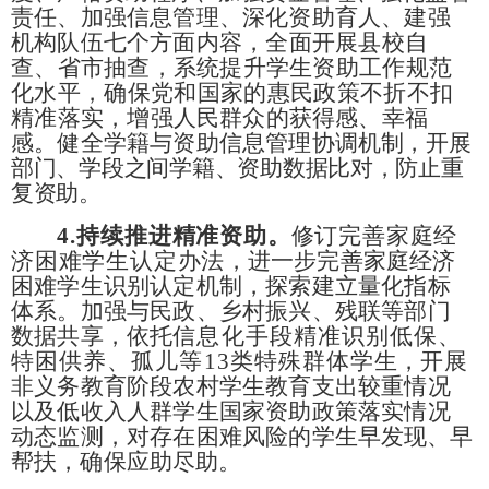
责任、加强信息管理、深化资助育人、建强
机构
队伍七
个方面内容，全面开展县校自
查、省市抽查，系统提升学生资助
工作规范
化水平，确保党和国家的惠民政策不折
不扣
精准落实，
增强人民群众的获得感、幸福
感。健全学籍与资助信息管理协调
机制，开展
部门、学段之间学籍、资助数据比对，防止重
复资助。
4.
持续推进精准资助。
修订完善家庭经
济困难学生认定办
法，进一步完善家庭经济
困难学生识别认定机制，探索建立量化
指标
体系。加强与民政、乡村振兴、残联等部门
数据共享，依托
信息化手段精准识别低保、
特困供养、孤儿等
13类特殊群
体学
生，开展
非义务教育阶段农村学生教育支出较重情况
以及低收入
人群学生国家资助政策落实情况
动态监测，对存在困难风险的学
生早发现、早
帮扶，确保应助尽助。