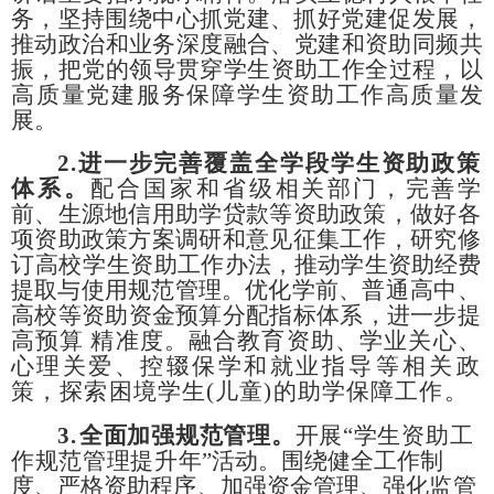
务，坚持围绕中心抓党建、抓好
党建促发展，
推动政治和业务深度融合、党建和资助同频共
振，
把党的领导贯穿学生资助工作全过程，以
高质量党建
服务保障学
生资助工作高质量发
展。
2.
进一步完善覆盖全学段学生资助政策
体系。
配合国家和
省级相关部门，完善学
前、生源地信用助学贷款等资助政策，做
好各
项资助政策方案调研和意见征集工作，研究修
订高校学生资
助工作办法，推动学生资助经费
提取与使用规范管理。优化学前、
普通高中、
高校等资助资金预算分配指标体系，进一步提
高预算
精准度。融合教育资助、学业关心、
心理关爱、控辍保学和就业
指导等相关政
策，探索困境学生
(儿童)的助学保障工作。
3.
全面加强规范管理。
开展
“学生资助工
作
规范管理提升
年
”活动。围绕健全工作制
度、严格资助程序、加强资金管理、
强化监管