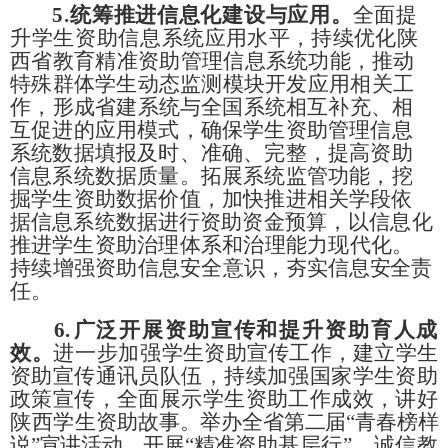
5.
统筹推进信息化建设与应用。
全面提
升学
生资助信息系
统应用水平，持续优化陕
西省教育精准资助管理
信息系统功能，
推动
特殊群体学生动态监测模块开发应用相关工
作，形成省建系
统与全国系统相互补充、相
互促进的应用模式，确保学生资助管
理信息
系统数据填报及时、准确、完整，提高资助
信息系统数据
质量。拓展系统监管功能，挖
掘学生资助数据价值，加快推进相
关学段依
据信息系统数据进行资助资金预算，以信息化
推进学生
资助治理体系和治理能力现代化。
持续增强资助信息安全意识，
夯实信息安全责
任。
6.
广泛开展资助宣传和提升资助育人成
效。
进一步加强学
生资助宣传工作，建立学生
资助宣传通讯员队伍，持续加强国家
学生资助
政策宣传，全面展示学生资助工作成效，讲好
陕西学生
资助故事。举办全省第二届
“青春榜样
说”宣讲活动，开展“精准
资助基层行
”、诚信教