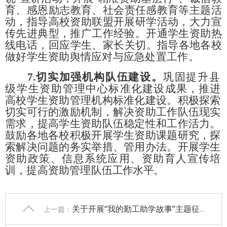
育、感恩励志教育、
社会责任感教育等主
题活
动，指导高校资助联盟开展研学活动，大力宣
传先进典型，
推广工作经验。开通学生资助热
线电话，回应学生、家长关切。
指导各地各校
做好学生资助舆情应对与应急处置工作。
7.
切实加强机构队伍建设。
巩固提升县
级学生资助管理中
心标准化建设成果，推进
高校学生资助管理机构标准化建设。积
极探索
切实可行的激励机制，解决资助工作队伍现实
需求，提高
学生资助队伍稳定性和工作活力。
鼓励各地各校积极开展学生资
助课题研究，探
索解决问题的务实举措、管用办法。开展学生
资
助政策、信息系统应用、资助育人宣传培
训，提高资助管理队伍
工作水平。
关于开展“我的勤工助学故事”主题征文 活动的通知
上一篇：