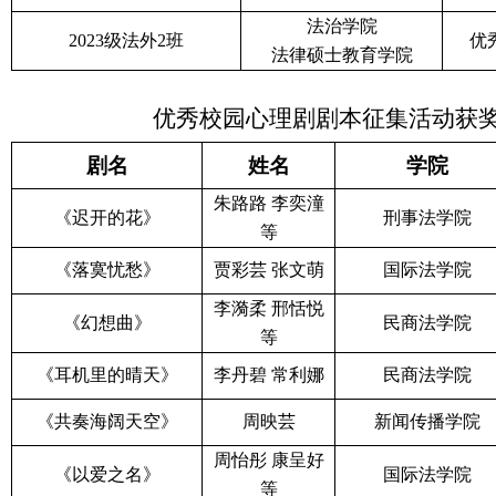
法治学院
2023级法外2班
优
法律硕士教育学院
优秀校园心理剧剧本征集活动获
剧名
姓名
学院
朱路路
李奕潼
《
迟开的花
》
刑事法
学院
等
《
落寞忧愁
》
贾彩芸
张文萌
国际法
学院
李漪柔
邢恬悦
《
幻想曲
》
民商
法学院
等
《
耳机里的晴天
》
李丹碧
常利娜
民商
法学院
《
共奏海阔天空
》
周映芸
新闻传播学院
周怡彤
康呈好
《
以爱之名
》
国际法
学院
等