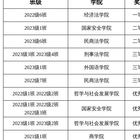
班级
学院
奖
20
22级6班
经济法
学院
一
2023级1班
国家安全学院
二
2023级6班
民商
法学院
二
2023级3班
2023级
4班
刑事法
学院
三
2023级1班
外国语
学院
三
2022级7班
民商
法学院
三
2022级1班
2022级2班
哲学与社会发展学院
优
2022级1班 2022级2班
国家安全学院
优
2022级3班
202
3
级
1班
202
3
级
2班
哲学与社会发展学院
优
2021级1班
商学院
优