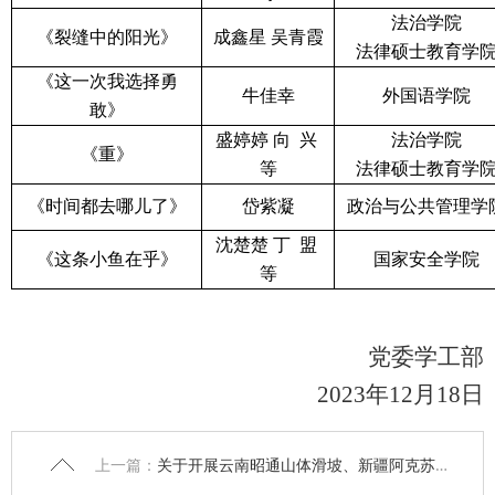
法治学院
《
裂缝中的阳光
》
成鑫星
吴青霞
法律硕士教育学
《
这一次我选择勇
牛佳幸
外国语
学院
敢
》
盛婷婷
向
兴
法治学院
《
重
》
等
法律硕士教育学
《
时间都去哪儿了
》
岱紫凝
政治与公共管理学
沈楚楚
丁
盟
《
这条小鱼在乎
》
国家安全学院
等
党委学工部
2023年12月18日
上一篇：
关于开展云南昭通山体滑坡、新疆阿克苏地区乌什县地震受损家庭学生排查及困难补助发放的通知