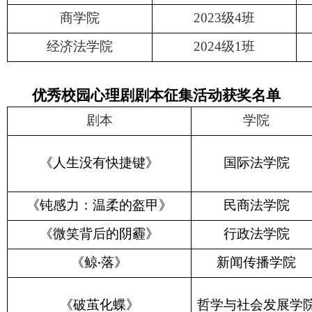
商学院
2023
级
4
班
经济法学院
2024
级
1
班
优秀校园心理剧剧本征集活动获奖名单
剧本
学院
《人生没有快捷键》
国际法学院
《钝感力：温柔的盔甲》
民商法学院
《微笑背后的阴霾》
行政法学院
《鲸
落》
新闻传播学院
·
《破茧化蝶》
哲学与社会发展学