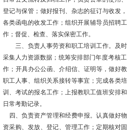
登记与保管
；
做好报刊、杂志的征订与收发，
各类函电的收发
工作；组织开展
辅导员招聘工
作；督促、检查、落实保密工作。
三、负责
人事劳资
和职
工培训
工作。
及时
采集人力资源数据
；
统筹安排
部门
年度考核工
作
；
开具办公公函、介绍信、证明等
，做好教
职工
人事、组织关系接转等事
宜
；完成各
类
培
训、
考试
的
报名工作
；上报教职工值班安排和
日常
考勤
记录。
四、负责
资产管理
和经费申报。
认真做好物
资采购、发放、登记、管理工作
；定期核对
固