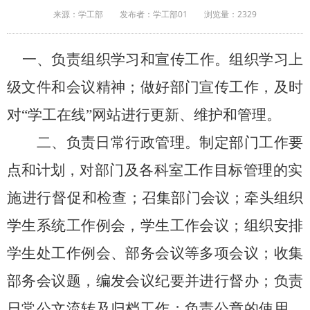
来源：学工部
发布者：学工部01
浏览量：
2329
一、负责组织学习和宣传工作。
组织学习上
级文件和会议精神
；做好部门宣传工作，及时
对
“学
工在线
”网站
进行更新、
维护和管理
。
二
、
负责
日常
行政管理
。
制定
部门工作要
点和计划，
对部门及
各科室工作目标管理的实
施
进行
督促
和
检查
；
召集
部门
会议
；牵头组织
学生系统工作例会，学生工作会议；组织安排
学生处工作例会、部务会议等多项会议；收集
部务会议题，编发会议纪要并进行督办；负责
日常公文流转及归档工作；负责
公章的使用、