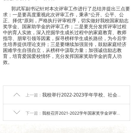
郭武军副书记针对
本次
评审工作
进行了总结并
提出三点
要
求
：一是要高度重视此次评审工作，秉承
“公开、公平、公
正、择优”原则，严格执行评审程序，切实做好我校国家励志
奖学金
、国家助学金
的评审工作；二是要充分发挥评审过程
中的育人实效，深入挖掘学生成长过程中的家庭教育、教师
指导、朋辈引领等因素，探寻榜样学生成长路径，为今后学
生培养提供理论支持；三是
要
继续加强宣传，鼓励家庭经济
困难学生
自强自立，从榜样中汲取力量；加强诚信励志教
育，培育爱国爱校情怀，充分发挥国家奖助学金的育人功
效。
我校举行2022-2023学年学校、社会奖助学金发放仪式暨“格润”助学金捐赠仪式
上一篇：
下一篇：
我校召开2021-2022学年国家奖学金评审工作会议