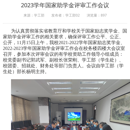
2023学年国家助学金评审工作会议
来源：学工部
发布者：学工部02
浏览量：
897
为认真贯彻落实省教育厅和学校关于国家
励志奖学金、国
家助学金
评审工作的相关
要求
，确保评审工作公平、公正、
公开，
11
月
15
日上午，我校
2021-2022学年国家
励志奖学金、
2022-2023学年国家助学金
评审
工作会
在校务楼四楼大会议室
召开，参加本次评审会议的有学校资助工作领导小组成员：
校党委副书记郭武军、副校长张荣刚、学工部（学生处）、
校团委、招就处、财务处等部门负责人。会议由学工部（学
生处）部长杨明主持。