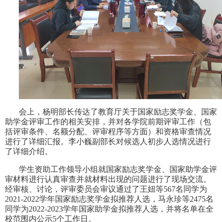
会上，杨明部长传达了
教育厅关于国家励志奖学金、国家
助学金评审工作的相关安排
，
并对各学院前期
评审工作（包
括评审条件、名额分配、评审程序等方面）和资格审查情况
进行了详细汇报。
李小巍副部长对候选人初步人选情况进行
了详细介绍
。
学生资助工作领导小组就国家励志奖学金、国家助学金评
审材料进行认真审查并就材料出现的问题进行了现场交流。
经审核
、
讨论，评审委员会审议通过了
王妞
等
567
名
同学为
2021-2022学年国家励志奖学金拟推荐人选
，
马永珍等
2475名
同学为2022-2023学年国家助学金拟推荐人选，并将名单在全
校范围内公示5个工作日。