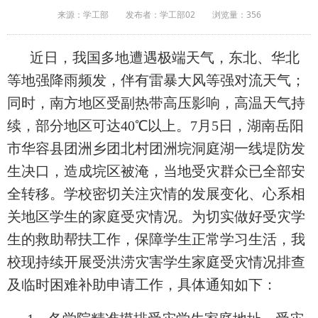
来源：学工部
发布者：学工部02
浏览量：
356
近日，我国多地遭遇极端天气，东北、华北
等地强降雨频发，伴有雷暴大风等强对流天气；
同时，南方地区受副热带高压影响，高温天气持
续，部分地区可达
40
℃以上。
7
月
5
日，湖南岳阳
市华容县团洲乡团北村团洲垸洞庭湖一线堤防发
生决口，造成垸区被淹，当地受灾群众已全部安
全转移。学校密切关注灾情的发展变化、心系相
关地区学生的家庭受灾情况。为切实做好受灾学
生的救助帮扶工作，保障学生正常学习生活，我
校现持续开展受洪涝灾害学生家庭受灾情况排查
及临时困难补助申请工作，具体通知如下：