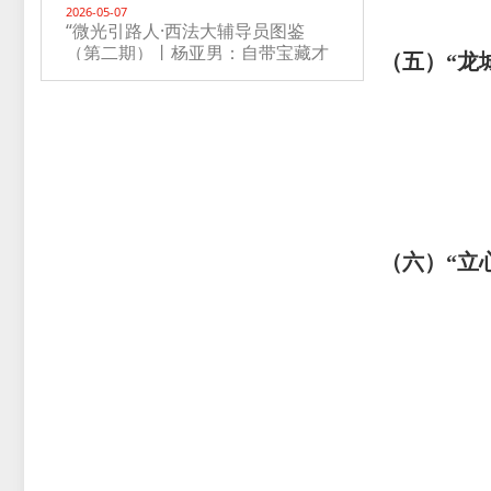
2026-05-07
“微光引路人·西法大辅导员图鉴
（第二期）丨杨亚男：自带宝藏才
（五）
“龙
艺的“斜杠青年”辅导员
（六）“立