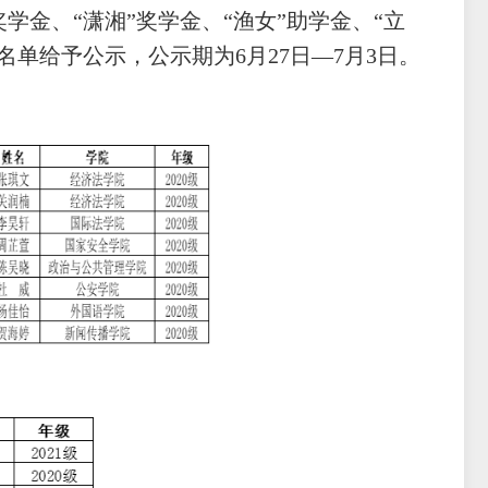
奖学金、“潇湘”奖学金、“渔女”助学金、“立
将名单给予公示，公示期为
6
月
27
日—
7
月
3
日。