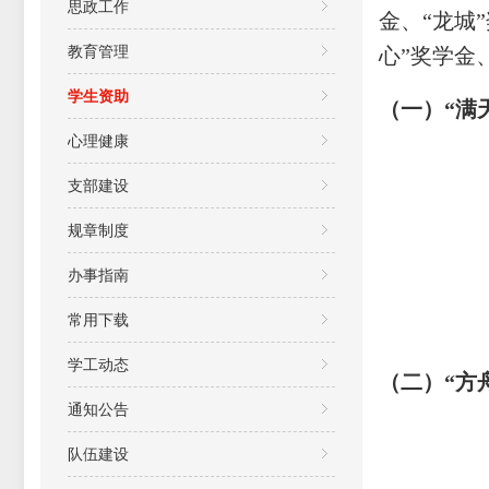
思政工作
金、“龙城
教育管理
心”奖学金
学生资助
（一）“满
心理健康
支部建设
规章制度
办事指南
常用下载
学工动态
（二）“方
通知公告
队伍建设