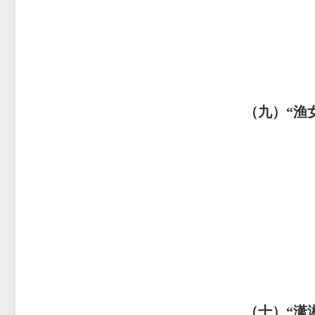
（九）
“渔
（十）
“潇